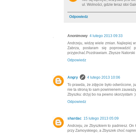
ul. Wolności, gdzie teraz stoi Ga
Odpowiedz
Anonimowy
4 lutego 2013 09:33
Andrzeju, widzę wiele zmian. Najlepiej w
Zabrza, postaram się poprowadzić p
przyjechać.Pozdrawiam. Zbysze Natorski
Odpowiedz
Angry
4 lutego 2013 10:06
To prawda, że zdjęcie było odwrócone, ju
nie ta stroną to sam powinienem zauważyć
Zbyszku: drżyj bo na pewno skorzystam :)
Odpowiedz
shardac
15 lutego 2013 05:09
Andrzeju, ze Zbyszkiem to padniesz. On 
przy Zamoyskiego, a Zbyszek choć najmniej