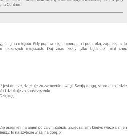
leria Centrum.
yjaśnię na miejscu. Gdy poprawi się temperatura i pora roku, zapraszam do
o ciekawych miejscach. Daj znać kiedy tylko będziesz miał chęć
ż jest dobrze, dziękuję za zwrócenie uwagi. Swoją drogą, skoro auto jedzie
:/ I dziękuję za spostrzeżenia.
Dziękuję !
Cię przemieli na amen po całym Zabrzu. Zwiedzaliśmy kiedyś wieżę ciśnień
szy, to najszybciej wlazł na górę. ;-)