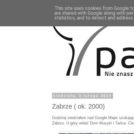
This site uses cookies from Google to 
are shared with Google along with per
statistics, and to detect and address
niedziela, 3 lutego 2013
Zabrze ( ok. 2000)
Godzinę siedziałem nad Google Maps szukając 
Zabrzu. U góry widać Dom Muzyki i Tańca. Ciek