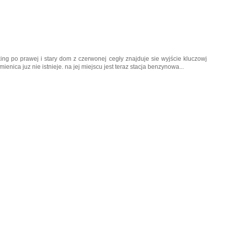
king po prawej i stary dom z czerwonej cegły znajduje sie wyjście kluczowj
ienica juz nie istnieje. na jej miejscu jest teraz stacja benzynowa...