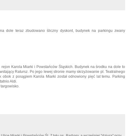
na dole teraz zbudowano śliczny dyskont, budynek na parkingu zwany
 To rejon Karola Miarki i Powstańców Śląskich. Budynek na środku na dole to
stający Ratursz. Po jego lewej stronie mamy skrzyżowanie pl. Teatralnego
k obok z posągiem Karola Miarki został odnowiony pięć lat temu. Parking
atnio Aldi.
 targowisko.
. Ulice Miarki i Powstańców Śl. Z tyłu os. Barbary, a wcześniej "dziura" przy