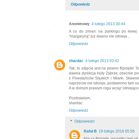
Odpowiedz
Anonimowy
4 lutego 2013 00:44
A co do zmian: na parkingu po lewej 
"margaryną" już dawno nie istnieje...
Odpowiedz
shardac
4 lutego 2013 03:42
Tak, to zdjęcie jest na pewno flipnięte!
dawna dyrekcja Huty Zabrze, obecnie pow
z Powstańców Sląskich i Miarki. Skwere
naprzeciw nie istnieje, postawiono tam ost
A w dolnym prawym rogu wciąż istniejące
Pozdrawiam,
shardac
Odpowiedz
Odpowiedzi
Rafał B
19 lutego 2016 05:56
Nie są flipnięte, wszystko jest ok