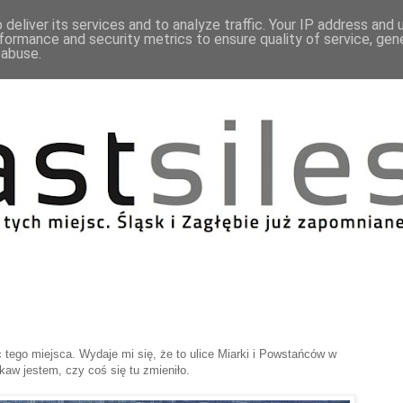
deliver its services and to analyze traffic. Your IP address and
formance and security metrics to ensure quality of service, ge
 abuse.
tego miejsca. Wydaje mi się, że to ulice Miarki i Powstańców w
aw jestem, czy coś się tu zmieniło.