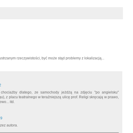
strzanym rzeczywistości, być może stąd problemy z lokalizacją...
2
chociażby dlatego, ze samochody jeżdżą na zdjęciu "po angielsku"
, z placu teatralnego w teraźniejszą ulicę prof. Religi skręcają w prawo,
wo... itd.
59
zez autora.