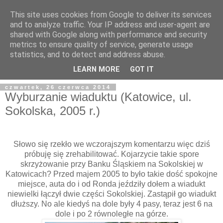
This site uses cookies from Google to deliver its services
and to analyze traffic. Your IP address and user-agent are
shared with Google along with performance and security
metrics to ensure quality of service, generate usage
statistics, and to detect and address abuse.
LEARN MORE
GOT IT
czwartek, 26 czerwca 2014
Wyburzanie wiaduktu (Katowice, ul.
Sokolska, 2005 r.)
Słowo się rzekło we wczorajszym komentarzu więc dziś
próbuję się zrehabilitować. Kojarzycie takie spore
skrzyżowanie przy Banku Śląskiem na Sokolskiej w
Katowicach? Przed majem 2005 to było takie dość spokojne
miejsce, auta do i od Ronda jeździły dołem a wiadukt
niewielki łączył dwie części Sokolskiej. Zastąpił go wiadukt
dłuższy. No ale kiedyś na dole były 4 pasy, teraz jest 6 na
dole i po 2 równoległe na górze.