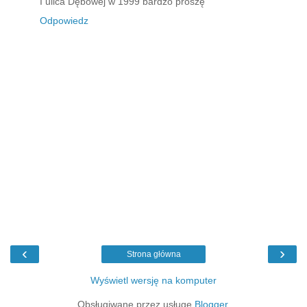
I ulica Dębowej w 1999 bardzo proszę
Odpowiedz
‹
›
Strona główna
Wyświetl wersję na komputer
Obsługiwane przez usługę
Blogger
.