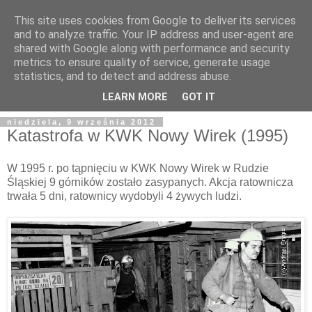
This site uses cookies from Google to deliver its services
and to analyze traffic. Your IP address and user-agent are
shared with Google along with performance and security
metrics to ensure quality of service, generate usage
statistics, and to detect and address abuse.
LEARN MORE
GOT IT
niedziela, 9 września 2012
Katastrofa w KWK Nowy Wirek (1995)
W 1995 r. po tąpnięciu w KWK Nowy Wirek w Rudzie
Śląskiej 9 górników zostało zasypanych. Akcja ratownicza
trwała 5 dni, ratownicy wydobyli 4 żywych ludzi.