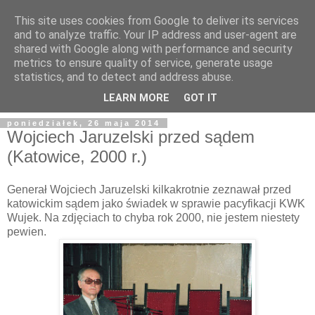
This site uses cookies from Google to deliver its services
and to analyze traffic. Your IP address and user-agent are
shared with Google along with performance and security
metrics to ensure quality of service, generate usage
statistics, and to detect and address abuse.
LEARN MORE
GOT IT
poniedziałek, 26 maja 2014
Wojciech Jaruzelski przed sądem
(Katowice, 2000 r.)
Generał Wojciech Jaruzelski kilkakrotnie zeznawał przed
katowickim sądem jako świadek w sprawie pacyfikacji KWK
Wujek. Na zdjęciach to chyba rok 2000, nie jestem niestety
pewien.