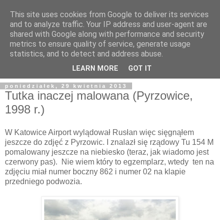
This site uses cookies from Google to deliver its services
and to analyze traffic. Your IP address and user-agent are
shared with Google along with performance and security
metrics to ensure quality of service, generate usage
statistics, and to detect and address abuse.
LEARN MORE
GOT IT
poniedziałek, 29 kwietnia 2013
Tutka inaczej malowana (Pyrzowice,
1998 r.)
W Katowice Airport wylądował Rusłan więc sięgnąłem
jeszcze do zdjęć z Pyrzowic. I znalazł się rządowy Tu 154 M
pomalowany jeszcze na niebiesko (teraz, jak wiadomo jest
czerwony pas). Nie wiem który to egzemplarz, wtedy ten na
zdjęciu miał numer boczny 862 i numer 02 na klapie
przedniego podwozia.