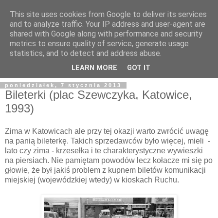
This site uses cookies from Google to deliver its services
and to analyze traffic. Your IP address and user-agent are
shared with Google along with performance and security
metrics to ensure quality of service, generate usage
statistics, and to detect and address abuse.
LEARN MORE
GOT IT
poniedziałek, 7 stycznia 2013
Bileterki (plac Szewczyka, Katowice,
1993)
Zima w Katowicach ale przy tej okazji warto zwrócić uwagę
na panią bileterkę. Takich sprzedawców było więcej, mieli -
lato czy zima - krzesełka i te charakterystyczne wywieszki
na piersiach. Nie pamiętam powodów lecz kołacze mi się po
głowie, że był jakiś problem z kupnem biletów komunikacji
miejskiej (wojewódzkiej wtedy) w kioskach Ruchu.